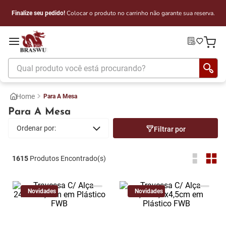
Colocar o produto no carrinho não garante sua reserva.
Finalize seu pedido!
Qual produto você está procurando?
Para A Mesa
Para A Mesa
ordenar por
1615
Produtos
Novidades
Novidades