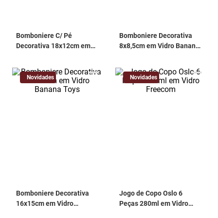
Bomboniere C/ Pé
Bomboniere Decorativa
Decorativa 18x12cm em
8x8,5cm em Vidro Banana
Vidro Banana Toys
Toys
Novidades
Novidades
Bomboniere Decorativa
Jogo de Copo Oslo 6
16x15cm em Vidro
Peças 280ml em Vidro
Banana Toys
Freecom