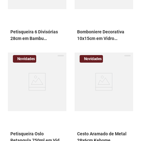
Petisqueira 6 Divisórias
Bomboniere Decorativa
28cm em Bambu
10x15cm em Vidro
Ecologico Kehome
Banana Toys
Novidades
Novidades
Petisqueira Oslo
Cesto Aramado de Metal
Retangula 750ml em Vidro
28x6cm Kehome