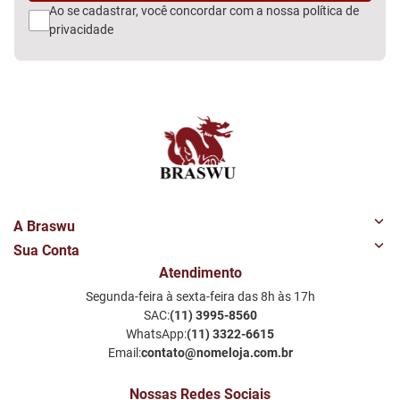
Ao se cadastrar, você concordar com a nossa
política de
privacidade
A Braswu
Sua Conta
Quem Somos
Atendimento
Minha Conta
Nossas Lojas
Segunda-feira à sexta-feira das 8h às 17h
Meus Favoritos
Perguntas Frequentes
SAC:
(11) 3995-8560
Notificações por email
Política de Privacidade LGPD
WhatsApp:
(11) 3322-6615
Email:
contato@nomeloja.com.br
Nossas Redes Sociais