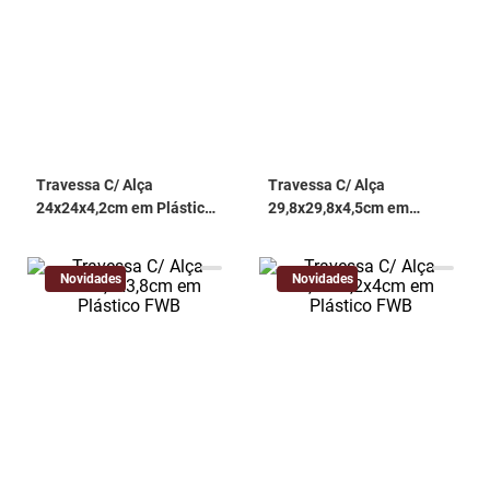
Travessa C/ Alça
Travessa C/ Alça
24x24x4,2cm em Plástico
29,8x29,8x4,5cm em
FWB
Plástico FWB
Novidades
Novidades