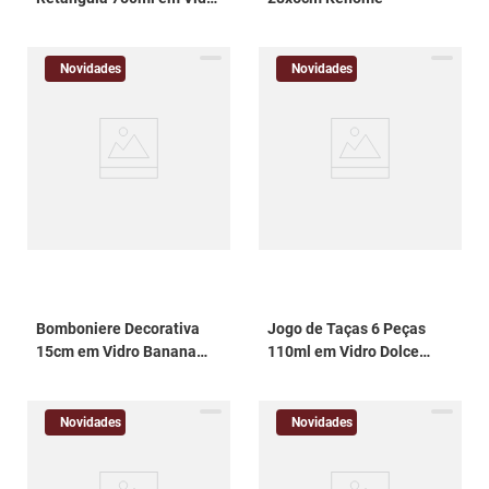
Freecom
Novidades
Novidades
Bomboniere Decorativa
Jogo de Taças 6 Peças
15cm em Vidro Banana
110ml em Vidro Dolce
Toys
Home
Novidades
Novidades