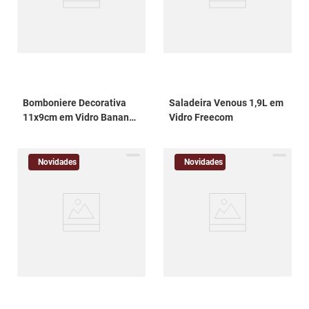
Bomboniere Decorativa
Saladeira Venous 1,9L em
11x9cm em Vidro Banana
Vidro Freecom
Toys
Novidades
Novidades