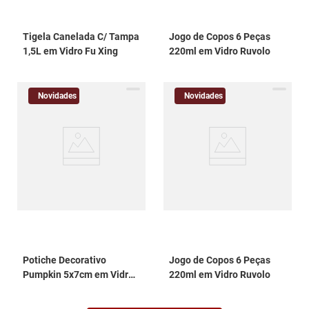
Tigela Canelada C/ Tampa
Jogo de Copos 6 Peças
1,5L em Vidro Fu Xing
220ml em Vidro Ruvolo
Novidades
Novidades
Potiche Decorativo
Jogo de Copos 6 Peças
Pumpkin 5x7cm em Vidro
220ml em Vidro Ruvolo
Kehome