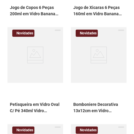
Jogo de Copos 6 Peças
Jogo de Xicaras 6 Peças
200ml em Vidro Banana
160ml em Vidro Banana
Toys
Toys
Novidades
Novidades
Petisqueira em Vidro Oval
Bomboniere Decorativa
C/ Pé 340ml Vidro
13x12cm em Vidro
Freecom
Banana Toys
Novidades
Novidades