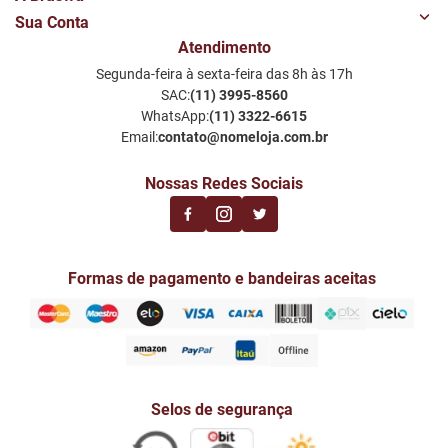
Sua Conta
Quem Somos
Atendimento
Minha Conta
Nossas Lojas
Segunda-feira à sexta-feira das 8h às 17h
Meus Favoritos
Perguntas Frequentes
SAC:
(11) 3995-8560
Notificações por email
Política de Privacidade LGPD
WhatsApp:
(11) 3322-6615
Email:
contato@nomeloja.com.br
Nossas Redes Sociais
Formas de pagamento e bandeiras aceitas
Selos de segurança