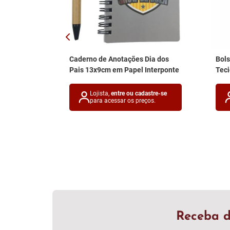
Caderno de Anotações Dia dos
Bol
Pais 13x9cm em Papel Interponte
Teci
Lojista,
entre ou cadastre-se
para acessar os preços.
Receba d