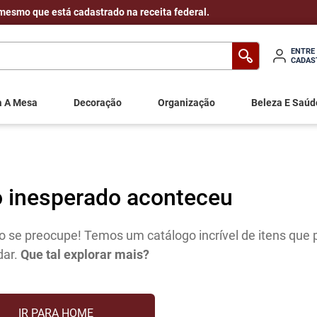
mesmo que está cadastrado na receita federal.
ENTRE
CADAS
a A Mesa
Decoração
Organização
Beleza E Saúd
o inesperado aconteceu
 se preocupe! Temos um catálogo incrível de itens que
dar.
Que tal explorar mais?
IR PARA HOME