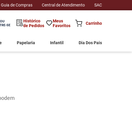
Guia de Compras
Central de Atendimento
SAC
Histórico
Meus
 OU
TRE-SE
de Pedidos
Favoritos
e
Papelaria
Infantil
Dia Dos Pais
 podem