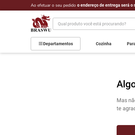
Ao efetuar o seu pedido
o endereço de entrega será o 
Qual produto você está procurando?
Departamentos
Cozinha
Par
Alg
Mas não
te agra