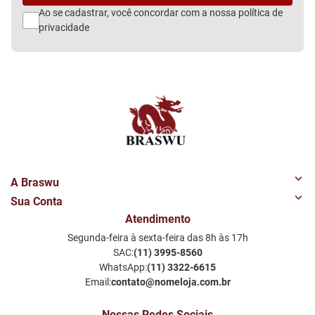
Ao se cadastrar, você concordar com a nossa
política de
privacidade
A Braswu
Sua Conta
Quem Somos
Atendimento
Minha Conta
Nossas Lojas
Segunda-feira à sexta-feira das 8h às 17h
Meus Favoritos
Perguntas Frequentes
SAC:
(11) 3995-8560
Notificações por email
Política de Privacidade LGPD
WhatsApp:
(11) 3322-6615
Email:
contato@nomeloja.com.br
Nossas Redes Sociais