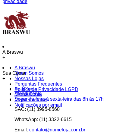
privacidade
A Braswu
+
A Braswu
Sua Conta
Quem Somos
+
Nossas Lojas
Perguntas Frequentes
Sua Conta
Política de Privacidade LGPD
Atendimento
Minha Conta
Segunda-feira à sexta-feira das 8h às 17h
Meus Favoritos
Notificações por email
SAC:
(11) 3995-8560
WhatsApp:
(11) 3322-6615
Email:
contato@nomeloja.com.br