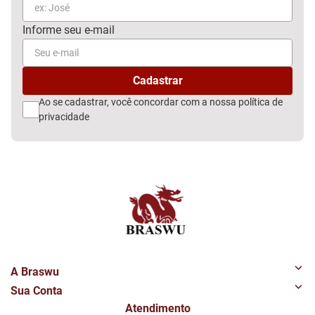
Ao se cadastrar, você concordar com a nossa
política de
privacidade
A Braswu
Sua Conta
Quem Somos
Atendimento
Minha Conta
Nossas Lojas