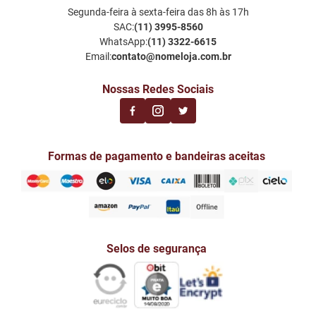
Segunda-feira à sexta-feira das 8h às 17h
Meus Favoritos
Perguntas Frequentes
SAC:
(11) 3995-8560
Notificações por email
Política de Privacidade LGPD
WhatsApp:
(11) 3322-6615
Email:
contato@nomeloja.com.br
Nossas Redes Sociais
Formas de pagamento e bandeiras aceitas
Selos de segurança