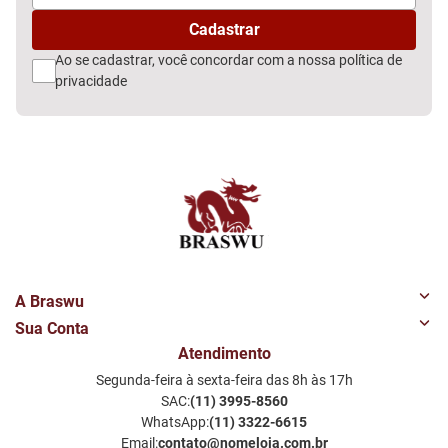
Ao se cadastrar, você concordar com a nossa
política de
privacidade
A Braswu
Sua Conta
Quem Somos
Atendimento
Minha Conta
Nossas Lojas
Segunda-feira à sexta-feira das 8h às 17h
Meus Favoritos
Perguntas Frequentes
SAC:
(11) 3995-8560
Notificações por email
Política de Privacidade LGPD
WhatsApp:
(11) 3322-6615
Email:
contato@nomeloja.com.br