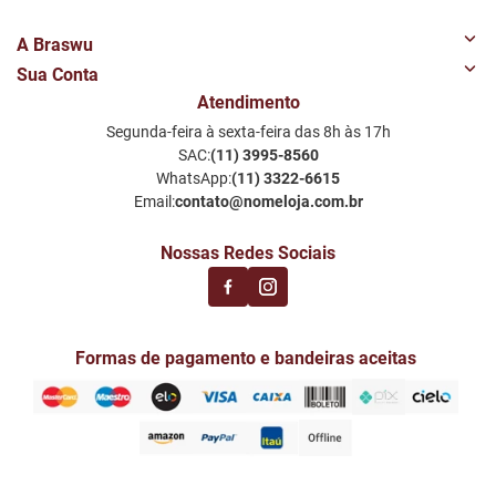
A Braswu
Sua Conta
Quem Somos
Atendimento
Minha Conta
Nossas Lojas
Segunda-feira à sexta-feira das 8h às 17h
Meus Favoritos
Perguntas Frequentes
SAC:
(11) 3995-8560
Notificações por email
Política de Privacidade LGPD
WhatsApp:
(11) 3322-6615
Email:
contato@nomeloja.com.br
Nossas Redes Sociais
Formas de pagamento e bandeiras aceitas