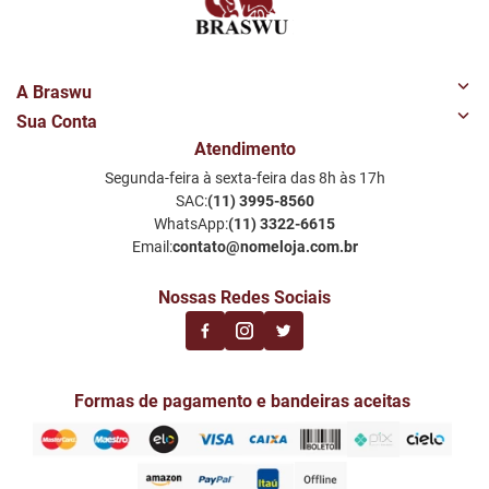
A Braswu
Sua Conta
Quem Somos
Atendimento
Minha Conta
Nossas Lojas
Segunda-feira à sexta-feira das 8h às 17h
Meus Favoritos
Perguntas Frequentes
SAC:
(11) 3995-8560
Notificações por email
Política de Privacidade LGPD
WhatsApp:
(11) 3322-6615
Email:
contato@nomeloja.com.br
Nossas Redes Sociais
Formas de pagamento e bandeiras aceitas