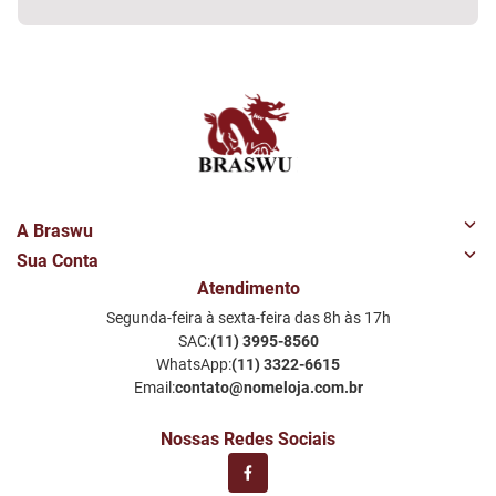
A Braswu
Sua Conta
Quem Somos
Atendimento
Minha Conta
Nossas Lojas
Segunda-feira à sexta-feira das 8h às 17h
Meus Favoritos
Perguntas Frequentes
SAC:
(11) 3995-8560
Notificações por email
Política de Privacidade LGPD
WhatsApp:
(11) 3322-6615
Email:
contato@nomeloja.com.br
Nossas Redes Sociais