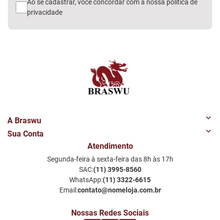
Ao se cadastrar, você concordar com a nossa
política de
privacidade
A Braswu
Sua Conta
Quem Somos
Atendimento
Minha Conta
Nossas Lojas
Segunda-feira à sexta-feira das 8h às 17h
Meus Favoritos
Perguntas Frequentes
SAC:
(11) 3995-8560
Notificações por email
Política de Privacidade LGPD
WhatsApp:
(11) 3322-6615
Email:
contato@nomeloja.com.br
Nossas Redes Sociais