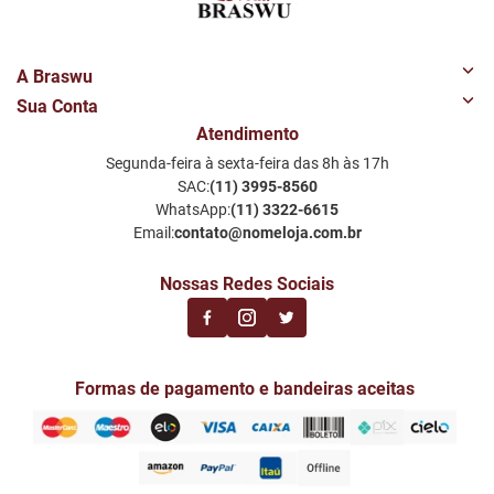
A Braswu
Sua Conta
Quem Somos
Atendimento
Minha Conta
Nossas Lojas
Segunda-feira à sexta-feira das 8h às 17h
Meus Favoritos
Perguntas Frequentes
SAC:
(11) 3995-8560
Notificações por email
Política de Privacidade LGPD
WhatsApp:
(11) 3322-6615
Email:
contato@nomeloja.com.br
Nossas Redes Sociais
Formas de pagamento e bandeiras aceitas