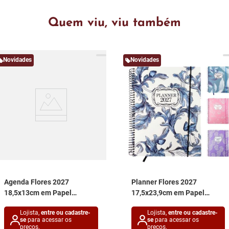
Quem viu, viu também
Novidades
Novidades
Agenda Flores 2027
Planner Flores 2027
18,5x13cm em Papel
17,5x23,9cm em Papel
Interponte
Interponte
Lojista,
entre ou cadastre-
Lojista,
entre ou cadastre-
se
para acessar os
se
para acessar os
preços.
preços.