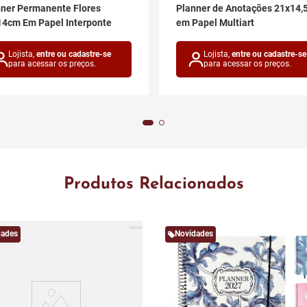
ner Permanente Flores
Planner de Anotações 21x14,
4cm Em Papel Interponte
em Papel Multiart
Lojista,
entre ou cadastre-se
Lojista,
entre ou cadastre-se
para acessar os preços.
para acessar os preços.
Produtos Relacionados
dades
Novidades