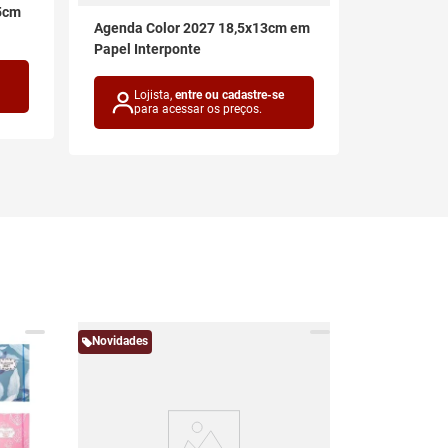
5cm
Agenda Pe
Agenda Color 2027 18,5x13cm em
14,5x21cm
Papel Interponte
Lojis
para 
Lojista,
entre ou cadastre-se
para acessar os preços.
Novidades