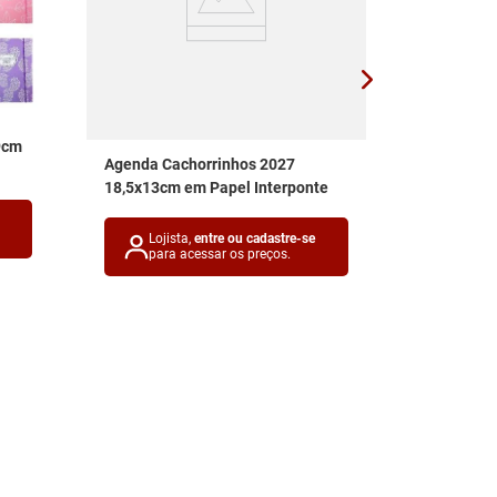
9cm
Caderno Ch
Agenda Cachorrinhos 2027
17x12cm e
18,5x13cm em Papel Interponte
Lojis
para 
Lojista,
entre ou cadastre-se
para acessar os preços.