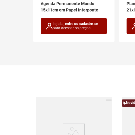
sauro C/
Agenda Permanente Mundo
Plan
Papel
15x11cm em Papel Interponte
21x1
astre-se
Lojista,
entre ou cadastre-se
ços.
para acessar os preços.
dades
Novi