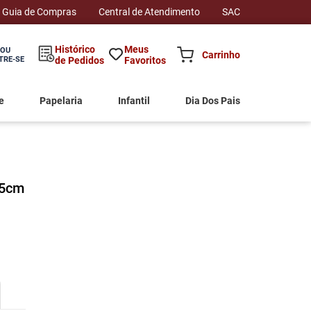
Guia de Compras
Central de Atendimento
SAC
Histórico
Meus
 OU
TRE-SE
de Pedidos
Favoritos
e
Papelaria
Infantil
Dia Dos Pais
15cm