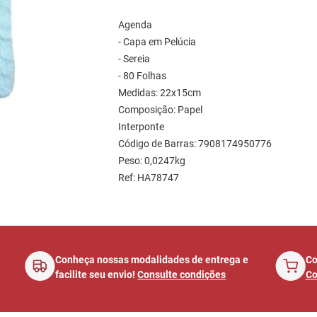
Agenda 

- Capa em Pelúcia 

- Sereia

- 80 Folhas

Medidas: 22x15cm 

Composição: Papel 

Interponte

Código de Barras: 7908174950776

Peso: 0,0247kg

Ref: HA78747
á
Conheça nossas modalidades de entrega e
Co
facilite seu envio!
Consulte condições
Co