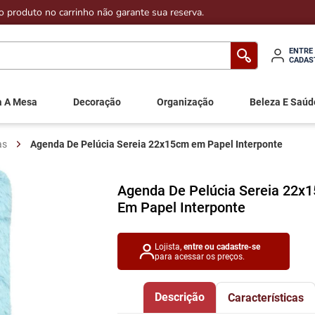
o produto no carrinho não garante sua reserva.
ENTRE
CADAS
a A Mesa
Decoração
Organização
Beleza E Saúd
as
Agenda De Pelúcia Sereia 22x15cm em Papel Interponte
Agenda De Pelúcia Sereia 22x
Em Papel Interponte
Lojista,
entre ou cadastre-se
para acessar os preços.
Descrição
Características