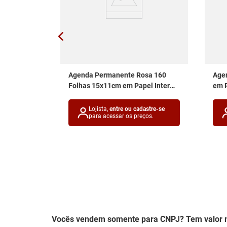
7
Agenda Permanente Rosa 160
Agen
Interponte
Folhas 15x11cm em Papel Inter
em P
Ponte
astre-se
ços.
Lojista,
entre ou cadastre-se
para acessar os preços.
Vocês vendem somente para CNPJ? Tem valor 