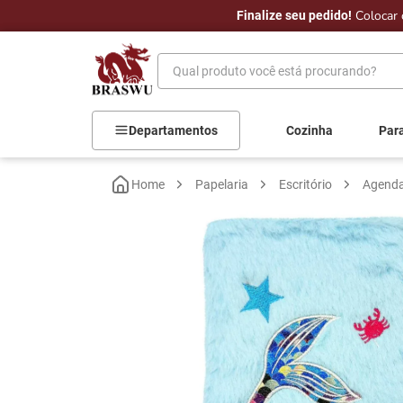
Colocar 
ral.
Finalize seu pedido!
Qual produto você está procurando?
Departamentos
Cozinha
Par
Papelaria
Escritório
Agend