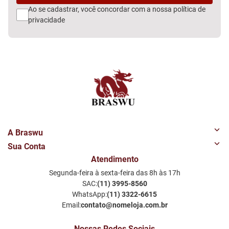
Ao se cadastrar, você concordar com a nossa
política de
privacidade
A Braswu
Sua Conta
Quem Somos
Atendimento
Minha Conta
Nossas Lojas
Segunda-feira à sexta-feira das 8h às 17h
Meus Favoritos
Perguntas Frequentes
SAC:
(11) 3995-8560
Notificações por email
Política de Privacidade LGPD
WhatsApp:
(11) 3322-6615
Email:
contato@nomeloja.com.br
Nossas Redes Sociais