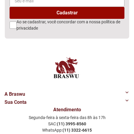
Ao se cadastrar, você concordar com a nossa
política de
privacidade
A Braswu
Sua Conta
Quem Somos
Atendimento
Minha Conta
Nossas Lojas
Segunda-feira à sexta-feira das 8h às 17h
Meus Favoritos
Perguntas Frequentes
SAC:
(11) 3995-8560
Notificações por email
Política de Privacidade LGPD
WhatsApp:
(11) 3322-6615