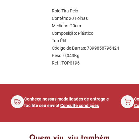
Rolo Tira Pelo 
Contém: 20 Folhas
Medidas: 20cm 
Composição: Plástico 
Top Útil
Código de Barras: 7899858796424
Peso: 0,043Kg
Ref.: TOP0196
á
Conheça nossas modalidades de entrega e
Co
facilite seu envio!
Consulte condições
Co
Quem viu, viu também