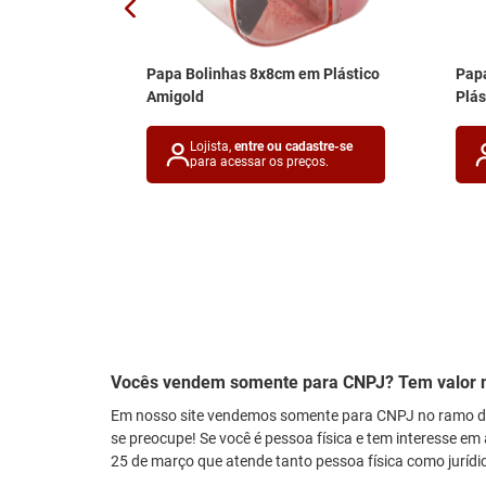
 Lavável
Papa Bolinhas 8x8cm em Plástico
Pap
o Multiart
Amigold
Plás
astre-se
Lojista,
entre ou cadastre-se
ços.
para acessar os preços.
Vocês vendem somente para CNPJ? Tem valor 
Em nosso site vendemos somente para CNPJ no ramo de
se preocupe! Se você é pessoa física e tem interesse em 
25 de março que atende tanto pessoa física como jurídi