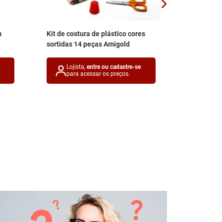
m
Kit de costura de plástico cores
Kit Costur
sortidas 14 peças Amigold
12x8cm em 
Lojista,
entre ou cadastre-se
Lojis
para acessar os preços.
para 