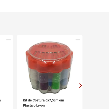
m
Kit de Costura 6x7,5cm em
Papa Bolin
Plástico Livon
em Plásti