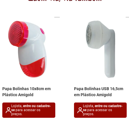
Papa Bolinhas 10x8cm em
Papa Bolinhas USB 16,5cm
Plástico Amigold
em Plástico Amigold
Lojista,
entre ou cadastre-
Lojista,
entre ou cadastre-
se
para acessar os
se
para acessar os
preços.
preços.