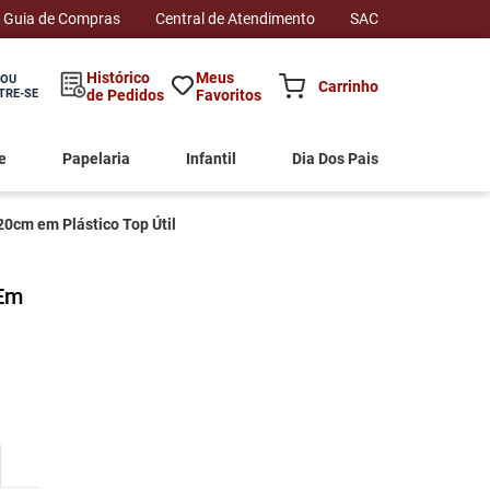
Guia de Compras
Central de Atendimento
SAC
Histórico
Meus
 OU
TRE-SE
de Pedidos
Favoritos
e
Papelaria
Infantil
Dia Dos Pais
20cm em Plástico Top Útil
 Em