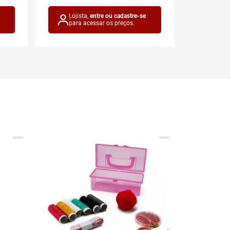
Lojista,
entre ou cadastre-se
Lojis
para acessar os preços.
para 