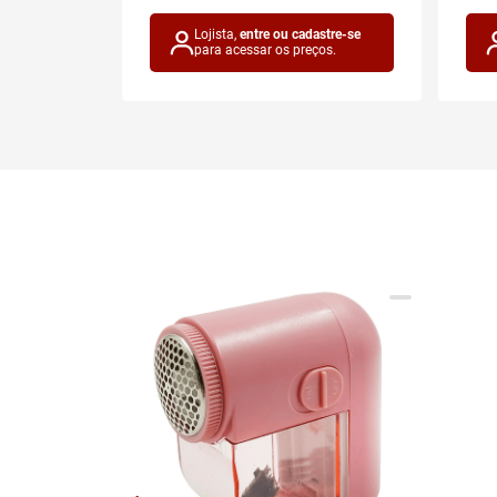
astre-se
Lojista,
entre ou cadastre-se
ços.
para acessar os preços.