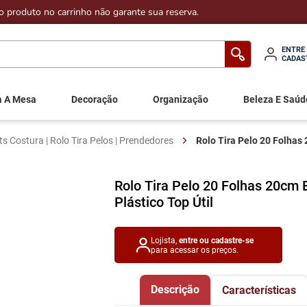
o produto no carrinho não garante sua reserva.
ENTRE
CADAS
a A Mesa
Decoração
Organização
Beleza E Saúd
ts Costura | Rolo Tira Pelos | Prendedores
Rolo Tira Pelo 20 Folhas 
Rolo Tira Pelo 20 Folhas 20cm
Plástico Top Útil
Lojista,
entre ou cadastre-se
para acessar os preços.
Descrição
Características