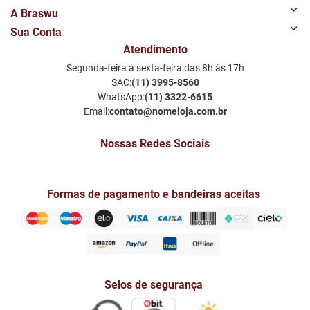
A Braswu
Sua Conta
Quem Somos
Atendimento
Minha Conta
Nossas Lojas
Segunda-feira à sexta-feira das 8h às 17h
Meus Favoritos
Perguntas Frequentes
SAC:
(11) 3995-8560
Notificações por email
Política de Privacidade LGPD
WhatsApp:
(11) 3322-6615
Email:
contato@nomeloja.com.br
Nossas Redes Sociais
Formas de pagamento e bandeiras aceitas
Selos de segurança