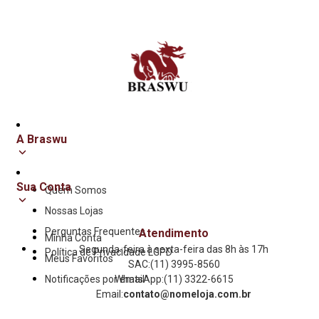
A Braswu
Sua Conta
Quem Somos
Nossas Lojas
Perguntas Frequentes
Atendimento
Minha Conta
Segunda-feira à sexta-feira das 8h às 17h
Política de Privacidade LGPD
Meus Favoritos
SAC:
(11) 3995-8560
Notificações por email
WhatsApp:
(11) 3322-6615
Email:
contato@nomeloja.com.br