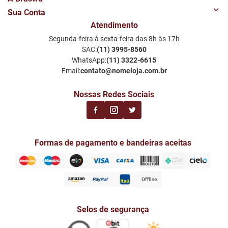
Sua Conta
Quem Somos
Atendimento
Minha Conta
Nossas Lojas
Segunda-feira à sexta-feira das 8h às 17h
Meus Favoritos
Perguntas Frequentes
SAC:
(11) 3995-8560
Notificações por email
Política de Privacidade LGPD
WhatsApp:
(11) 3322-6615
Email:
contato@nomeloja.com.br
Nossas Redes Sociais
Formas de pagamento e bandeiras aceitas
Selos de segurança