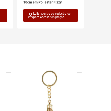
10cm em Poliéster Fizzy
Interponte
Lojista,
entre ou cadastre-se
Lojis
para acessar os preços.
para 