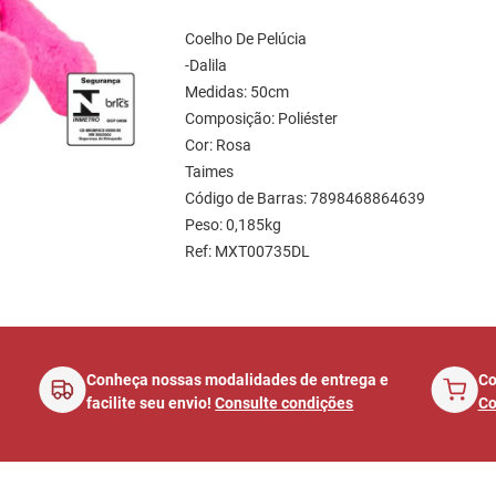
Coelho De Pelúcia
-Dalila 
Medidas: 50cm
Composição: Poliéster
Cor: Rosa
Taimes
Código de Barras: 7898468864639
Peso: 0,185kg
Ref: MXT00735DL
á
Conheça nossas modalidades de entrega e
Co
facilite seu envio!
Consulte condições
Co