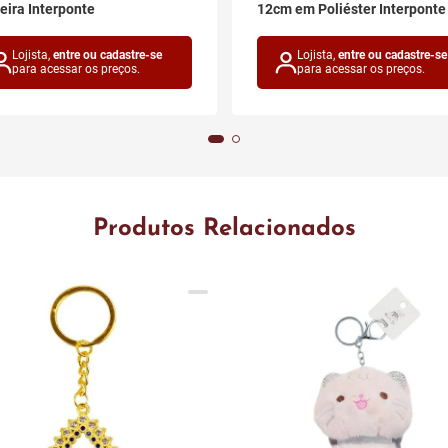
ira Interponte
12cm em Poliéster Interponte
Lojista,
entre ou cadastre-se
Lojista,
entre ou cadastre-se
para acessar os preços.
para acessar os preços.
Produtos Relacionados