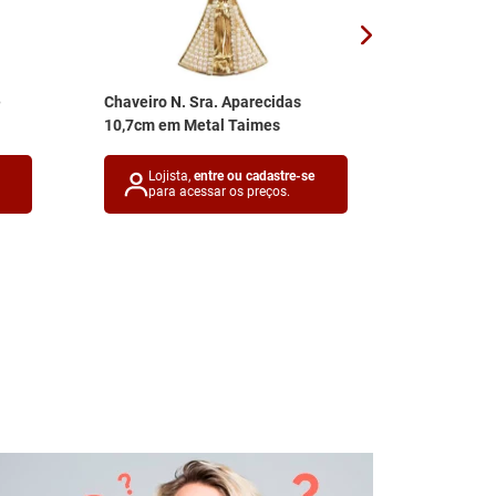
e
Chaveiro N. Sra. Aparecidas
Chaveiro 
10,7cm em Metal Taimes
Colorido M
Lojista,
entre ou cadastre-se
Lojis
para acessar os preços.
para 