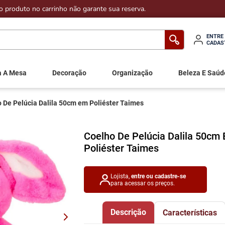
o produto no carrinho não garante sua reserva.
ENTRE
CADAS
a A Mesa
Decoração
Organização
Beleza E Saúd
 De Pelúcia Dalila 50cm em Poliéster Taimes
Coelho De Pelúcia Dalila 50cm
Poliéster Taimes
Lojista,
entre ou cadastre-se
para acessar os preços.
Descrição
Características