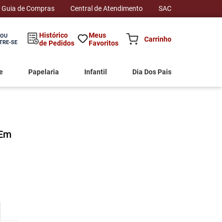
Guia de Compras
Central de Atendimento
SAC
Histórico
Meus
 OU
TRE-SE
de Pedidos
Favoritos
e
Papelaria
Infantil
Dia Dos Pais
 Em