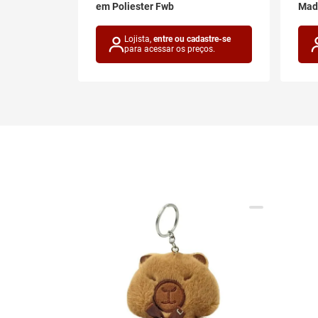
onte
em Poliester Fwb
Made
astre-se
Lojista,
entre ou cadastre-se
ços.
para acessar os preços.