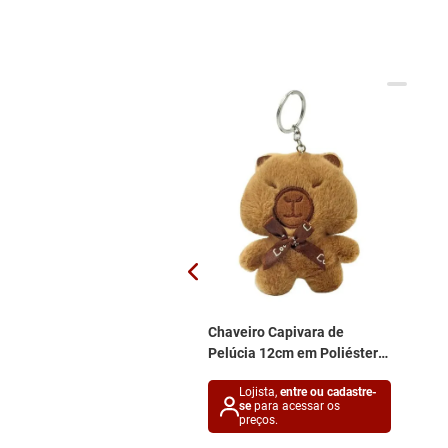
iro Minni Mouse 7cm
Chaveiro Capivara de
ástico Taimes
Pelúcia 12cm em Poliéster
Interponte
ojista,
entre ou cadastre-
Lojista,
entre ou cadastre-
e
para acessar os
se
para acessar os
reços.
preços.