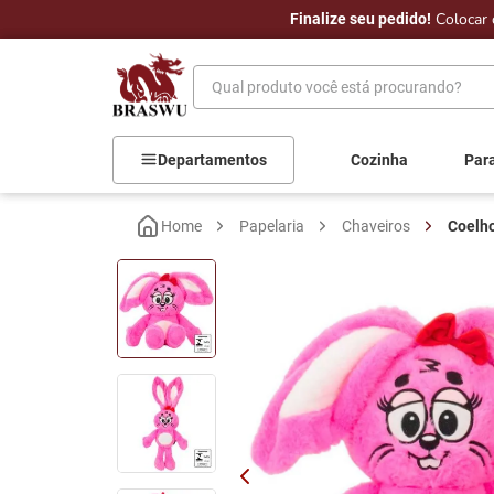
Colocar 
ral.
Finalize seu pedido!
Qual produto você está procurando?
Departamentos
Cozinha
Par
Papelaria
Chaveiros
Coelho