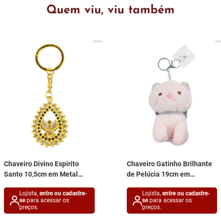
Quem viu, viu também
Chaveiro Divino Espírito
Chaveiro Gatinho Brilhante
Santo 10,5cm em Metal
de Pelúcia 19cm em
Taimes
Poliéster Michael Judi
Lojista,
entre ou cadastre-
Lojista,
entre ou cadastre-
se
para acessar os
se
para acessar os
preços.
preços.