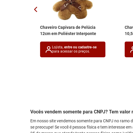
 7cm em
Chaveiro Capivara de Pelúcia
Chav
12cm em Poliéster Interponte
10,
astre-se
Lojista,
entre ou cadastre-se
ços.
para acessar os preços.
Vocês vendem somente para CNPJ? Tem valor 
Em nosso site vendemos somente para CNPJ no ramo de
se preocupe! Se você é pessoa física e tem interesse em 