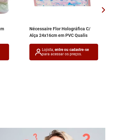
em
Nécessaire Flor Holográfica C/
Nécessaire
Alça 24x16cm em PVC Qualis
31,5x23,5
Lojista,
entre ou cadastre-se
Lojis
para acessar os preços.
para 