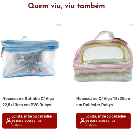
Quem viu, viu também
Nécessaire Gatinho C/ Alça
Nécessaire C/ Alça 18x25cm
22,5x13cm em PVC Rubys
em Poliéster Rubys
Lojista,
entre ou cadastre-
Lojista,
entre ou cadastre-
se
para acessar os
se
para acessar os
preços.
preços.