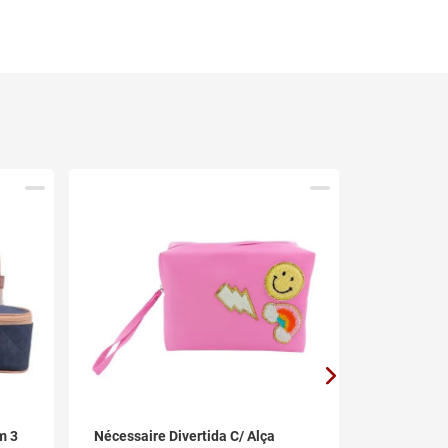
m 3
Nécessaire Divertida C/ Alça
Nécessair