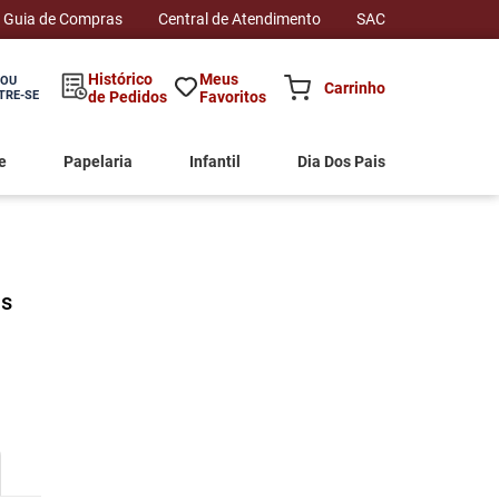
Atendemos somente para CNPJ de lojista no ramo de Comérc
Guia de Compras
Central de Atendimento
SAC
Histórico
Meus
 OU
TRE-SE
de Pedidos
Favoritos
e
Papelaria
Infantil
Dia Dos Pais
as