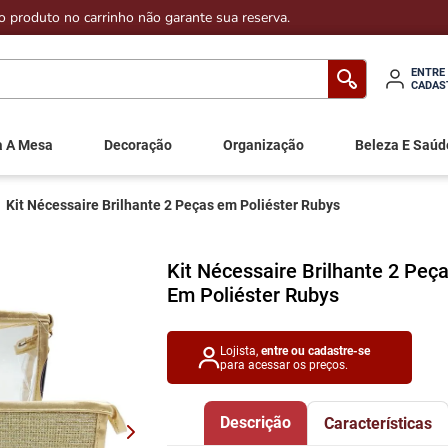
o produto no carrinho não garante sua reserva.
ENTRE
CADAS
a A Mesa
Decoração
Organização
Beleza E Saúd
Kit Nécessaire Brilhante 2 Peças em Poliéster Rubys
Kit Nécessaire Brilhante 2 Peç
Em Poliéster Rubys
Lojista,
entre ou cadastre-se
para acessar os preços.
Descrição
Características