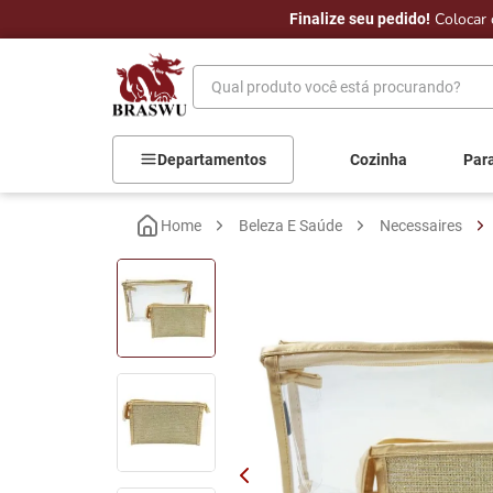
Colocar 
ral.
Finalize seu pedido!
Qual produto você está procurando?
Departamentos
Cozinha
Par
Beleza E Saúde
Necessaires