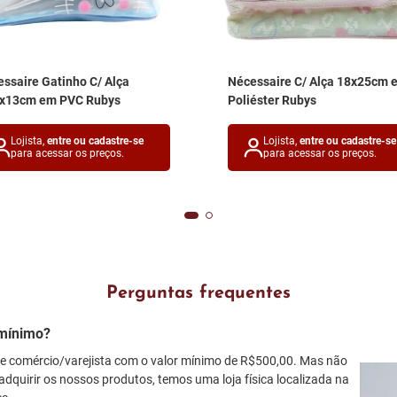
ssaire Gatinho C/ Alça
Nécessaire C/ Alça 18x25cm 
5x13cm em PVC Rubys
Poliéster Rubys
Lojista,
entre ou cadastre-se
Lojista,
entre ou cadastre-se
para acessar os preços.
para acessar os preços.
Perguntas frequentes
mínimo?
 comércio/varejista com o valor mínimo de R$500,00. Mas não
adquirir os nossos produtos, temos uma loja física localizada na