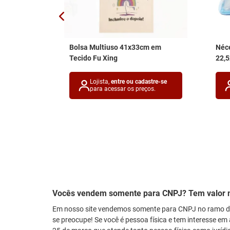
x14cm em
Bolsa Multiuso 41x33cm em
Néce
Tecido Fu Xing
22,
astre-se
Lojista,
entre ou cadastre-se
ços.
para acessar os preços.
Vocês vendem somente para CNPJ? Tem valor 
Em nosso site vendemos somente para CNPJ no ramo de
se preocupe! Se você é pessoa física e tem interesse em 