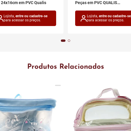
a 24x16cm em PVC Qualis
Peças em PVC QUALIS
IMPORTADOS
Lojista,
entre ou cadastre-se
Lojista,
entre ou cadastre-se
para acessar os preços.
para acessar os preços.
Produtos Relacionados