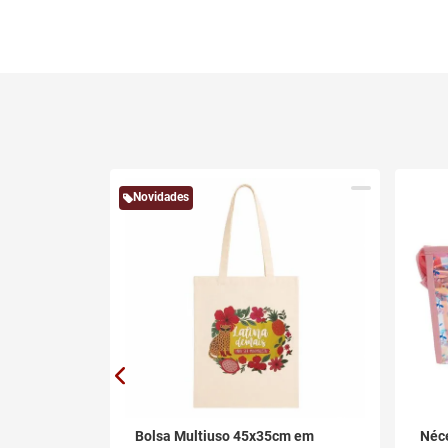
Novidades
 em
Bolsa Multiuso 45x35cm em
Néce